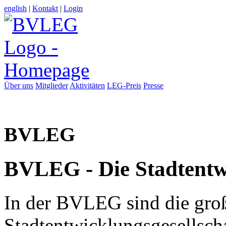
english
|
Kontakt
|
Login
Über uns
Mitglieder
Aktivitäten
LEG-Preis
Presse
BVLEG
BVLEG - Die Stadtentw
In der BVLEG sind die gro
Stadtentwicklungsgesellsch